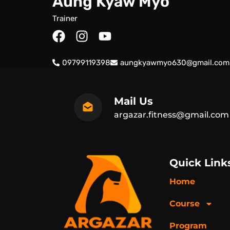
Aung Kyaw Myo
250,000 ks
Trainer
တည်နေရာ
F
I
Y
a
n
o
Mandalay
c
s
u
09799119398
aungkyawmyo630@gmail.com
e
t
t
b
a
u
o
g
b
Mail Us
o
r
e
argazar.fitness@gmail.com
k
a
m
Quick Link
Home
Course
Program