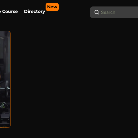
New
Search
e Course
Directory
...