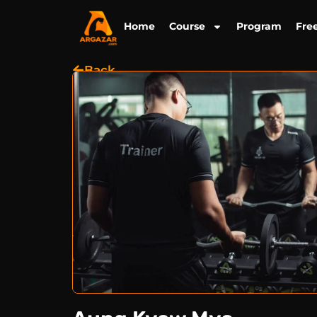
Skip
to
Home
Course
Program
Fre
content
Back
အကြောင်းအရာ
I am here to get healthy life style
ကျွမ်းကျင်မှုနယ်ပယ်များ
Weight Loss/Fat Loss
အတွေ့အကြုံများ
5years
သင်တန်းကြေး