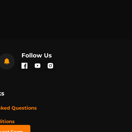
Follow Us
ks
sked Questions
itions
quest Form