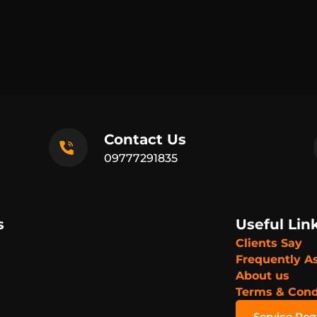
Contact Us
09777291835
s
Useful Lin
Clients Say
Frequently A
About us
Terms & Cond
Service Re