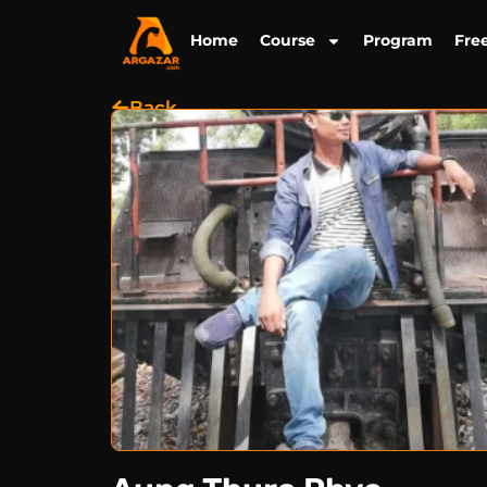
Skip
to
Home
Course
Program
Fre
content
Back
အကြောင်းအရာ
CPT (MFTA)
ကျွမ်းကျင်မှုနယ်ပယ်များ
အတွေ့အကြုံများ
သင်တန်းကြေး
35000Ks
တည်နေရာ
Mawlamyine, Mon State