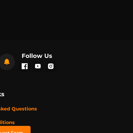
Follow Us
ks
sked Questions
itions
quest Form