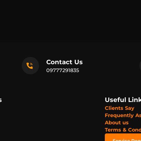
Contact Us
09777291835
s
Useful Lin
Clients Say
Frequently A
About us
Terms & Cond
Service Re