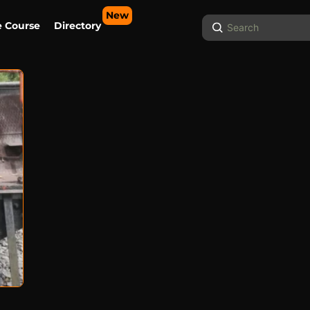
New
Search
e Course
Directory
...