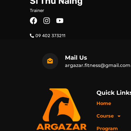
Si Thu Naing
Trainer
F
I
Y
a
n
o
c
s
u
09 402 373211
e
t
t
b
a
u
o
g
b
Mail Us
o
r
e
argazar.fitness@gmail.com
k
a
m
Quick Link
Home
Course
Program