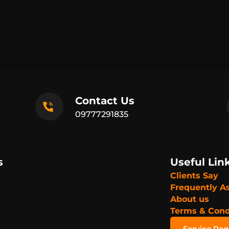
Contact Us
09777291835
s
Useful Lin
Clients Say
Frequently A
About us
Terms & Cond
Service Re