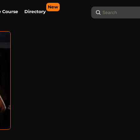
New
Search
e Course
Directory
...