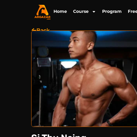
Skip
to
Home
Course
Program
Fre
content
Back
အကြောင်းအရာ
CPT (MFTA)
ကျွမ်းကျင်မှုနယ်ပယ်များ
အတွေ့အကြုံများ
သင်တန်းကြေး
–
တည်နေရာ
Shan State