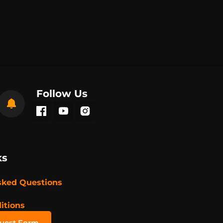
Follow Us
ks
sked Questions
itions
quest Form