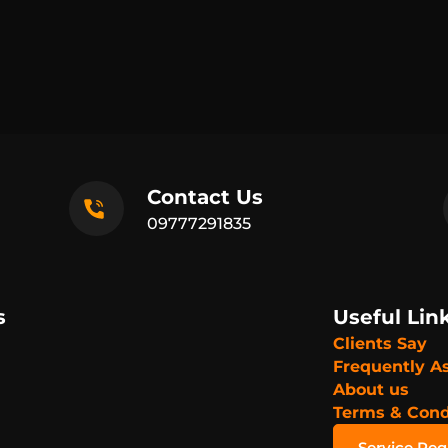
Contact Us
09777291835
s
Useful Lin
Clients Say
Frequently A
About us
Terms & Cond
Service Re