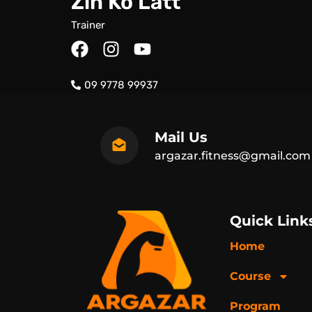
Zin Ko Latt
Trainer
F
I
Y
a
n
o
c
s
u
09 9778 99937
e
t
t
b
a
u
o
g
b
Mail Us
o
r
e
argazar.fitness@gmail.com
k
a
m
Quick Link
Home
Course
Program