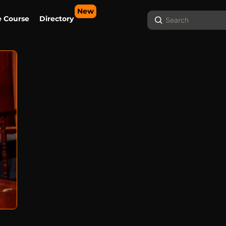
New
Search
e Course
Directory
...