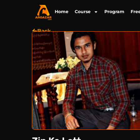
Skip
to
Home
Course
Program
Fre
content
Back
အကြောင်းအရာ
–
ကျွမ်းကျင်မှုနယ်ပယ်များ
အတွေ့အကြုံများ
သင်တန်းကြေး
–
တည်နေရာ
–