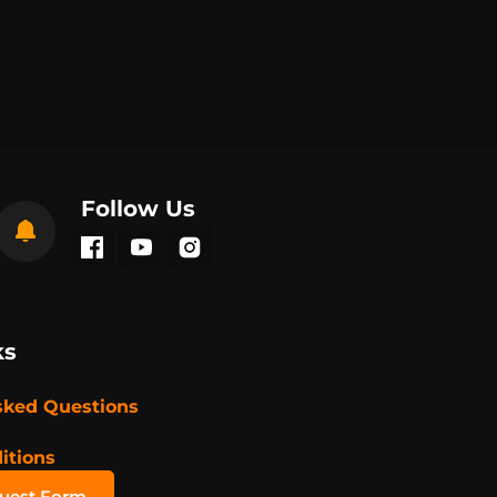
Follow Us
ks
sked Questions
itions
quest Form